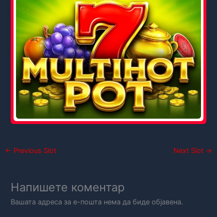
←
Previous Slot
Next Slot
→
Напишете коментар
Вашата адреса за е-пошта нема да биде објавена.
Задолжителните полиња се означени со
*