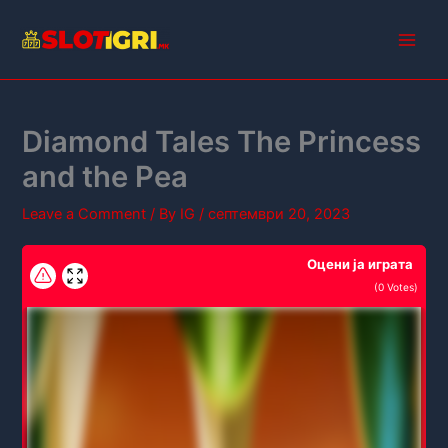
Skip
to
Main
content
Men
Diamond Tales The Princess
and the Pea
Leave a Comment
/ By
IG
/
септември 20, 2023
Оцени ја играта
(
0
Votes)