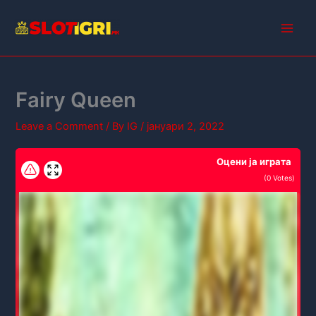
Skip
to
Main
content
Men
Fairy Queen
Leave a Comment
/ By
IG
/
јануари 2, 2022
Оцени ја играта
(
0
Votes)