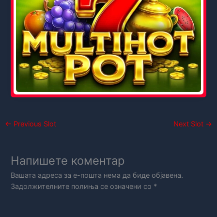
←
Previous Slot
Next Slot
→
Напишете коментар
Вашата адреса за е-пошта нема да биде објавена.
Задолжителните полиња се означени со
*
Коментар
*