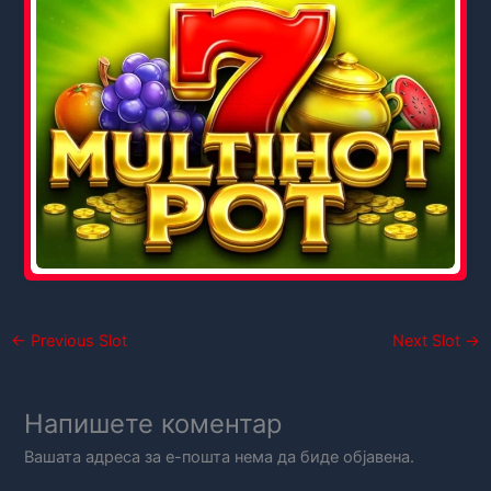
←
Previous Slot
Next Slot
→
Напишете коментар
Вашата адреса за е-пошта нема да биде објавена.
Задолжителните полиња се означени со
*