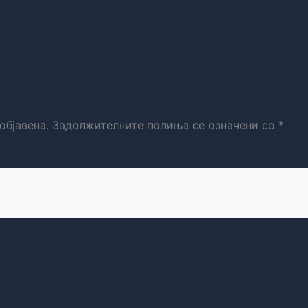
објавена.
Задолжителните полиња се означени со
*