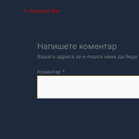
←
Previous Slot
Напишете коментар
Вашата адреса за е-пошта нема да биде 
Коментар
*