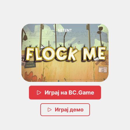
Играј на BC.Game
Играј демо