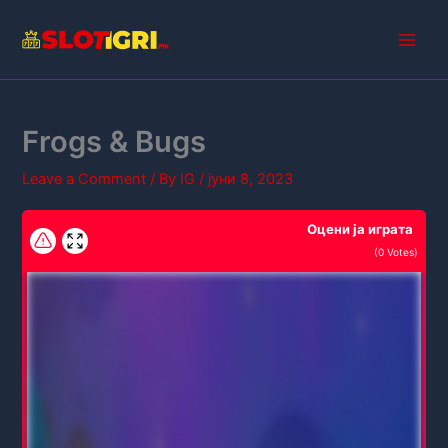
Skip
to
Main
content
Men
Frogs & Bugs
Leave a Comment
/ By
IG
/
јуни 8, 2023
Оцени ја играта
(
0
Votes)