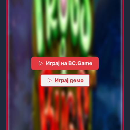
Играј на BC.Game
Играј демо