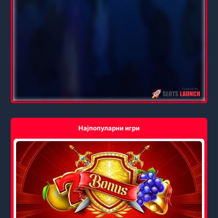
Најпопуларни игри