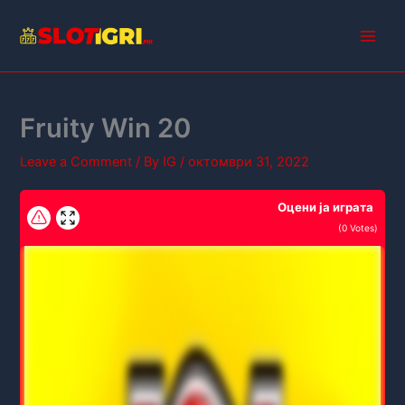
Skip
to
Main
content
Men
Fruity Win 20
Leave a Comment
/ By
IG
/
октомври 31, 2022
Оцени ја играта
(
0
Votes)