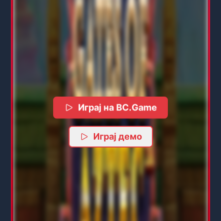
Играј на BC.Game
Играј демо