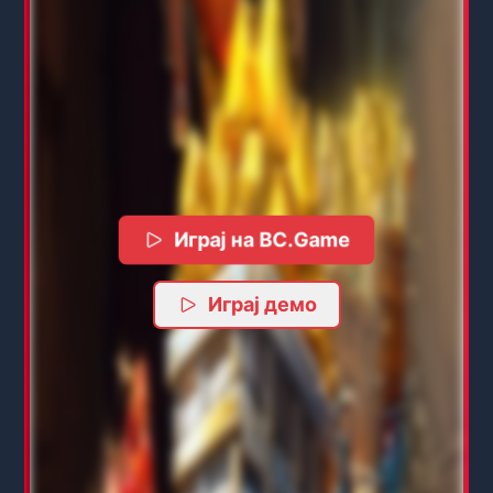
Играј на BC.Game
Играј демо