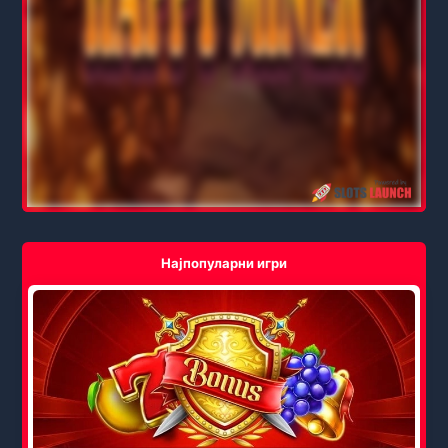
Најпопуларни игри