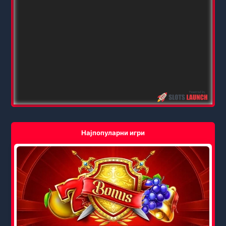
Најпопуларни игри