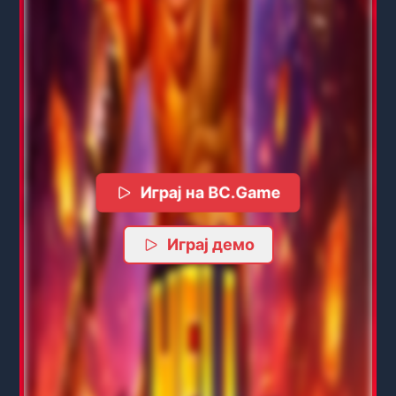
Играј на BC.Game
Играј демо