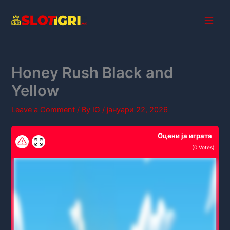
Skip
to
Main
content
Men
Honey Rush Black and
Yellow
Leave a Comment
/ By
IG
/
јануари 22, 2026
Оцени ја играта
(
0
Votes)