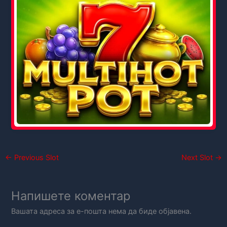
←
Previous Slot
Next Slot
→
Напишете коментар
Вашата адреса за е-пошта нема да биде објавена.
Задолжителните полиња се означени со
*