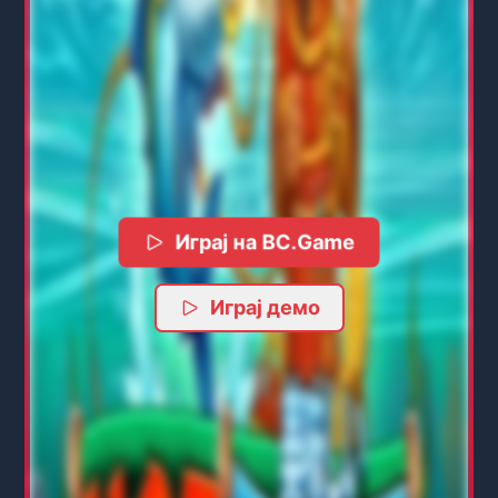
Играј на BC.Game
Играј демо