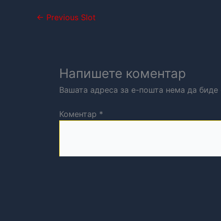
←
Previous Slot
Напишете коментар
Вашата адреса за е-пошта нема да биде 
Коментар
*