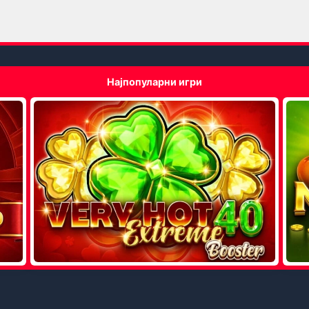
Најпопуларни игри