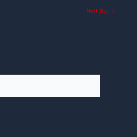
Next Slot
→