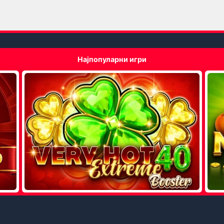
Најпопуларни игри