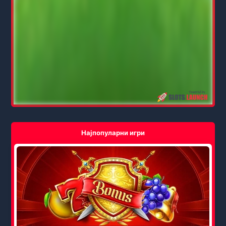
Најпопуларни игри