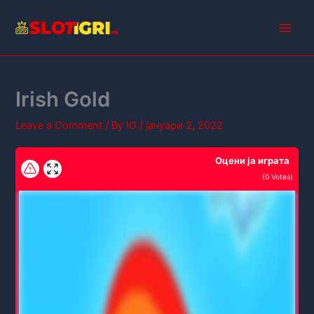
Skip
to
Main
content
Men
Irish Gold
Leave a Comment
/ By
IG
/
јануари 2, 2022
Оцени ја играта
(
0
Votes)