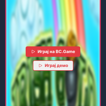
Играј на BC.Game
Играј демо