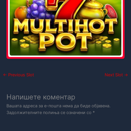
←
Previous Slot
Next Slot
→
Напишете коментар
Вашата адреса за е-пошта нема да биде објавена.
Задолжителните полиња се означени со
*
Коментар
*