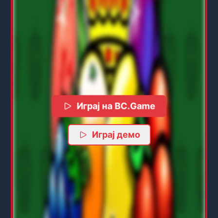
Играј на BC.Game
Играј демо