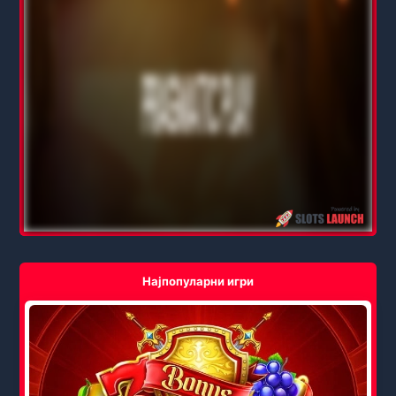
Најпопуларни игри