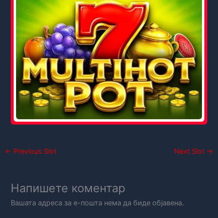
←
Previous Slot
Next Slot
→
Напишете коментар
Вашата адреса за е-пошта нема да биде објавена.
Задолжителните полиња се означени со
*