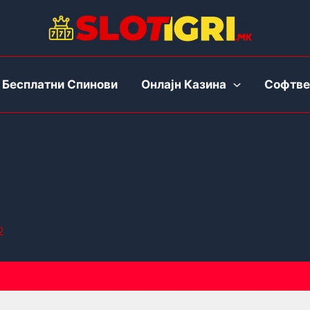
Бесплатни Спинови
Онлајн Казина
Софтве
2