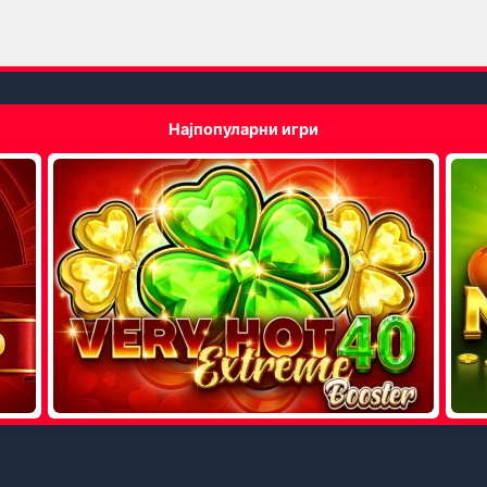
Најпопуларни игри