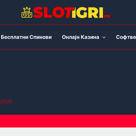
Бесплатни Спинови
Онлајн Казина
Софтве
 2025