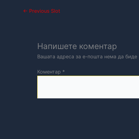
←
Previous Slot
Напишете коментар
Вашата адреса за е-пошта нема да биде 
Коментар
*