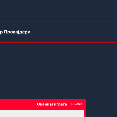
р Провајдери
Оцени ја играта
(
0
Votes)