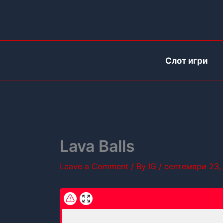
Skip
to
content
Слот игри
Lava Balls
Leave a Comment
/ By
IG
/
септември 23,