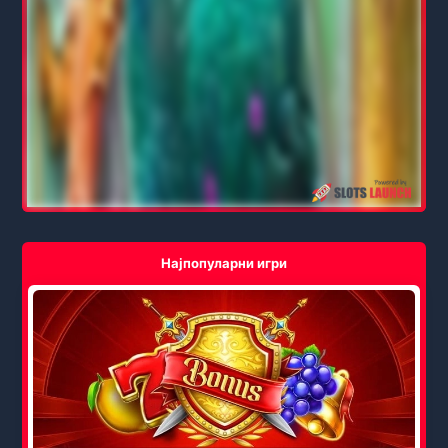
Најпопуларни игри