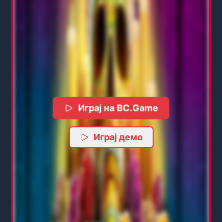
Играј на BC.Game
Играј демо