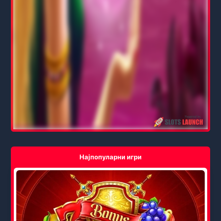
Најпопуларни игри