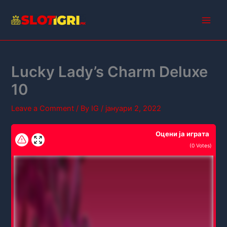
Skip
to
Main
content
Men
Lucky Lady’s Charm Deluxe
10
Leave a Comment
/ By
IG
/
јануари 2, 2022
Оцени ја играта
(
0
Votes)