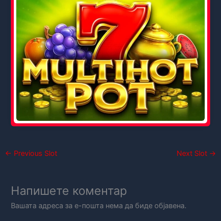
←
Previous Slot
Next Slot
→
Напишете коментар
Вашата адреса за е-пошта нема да биде објавена.
Задолжителните полиња се означени со
*