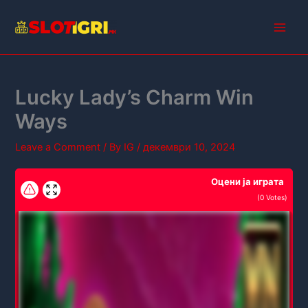
Skip
to
Main
content
Men
Lucky Lady’s Charm Win
Ways
Leave a Comment
/ By
IG
/
декември 10, 2024
Оцени ја играта
(
0
Votes)