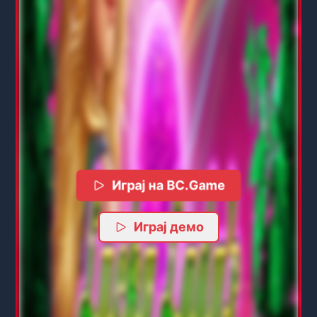
Играј на BC.Game
Играј демо