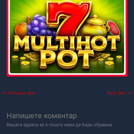
←
Previous Slot
Next Slot
→
Напишете коментар
Вашата адреса за е-пошта нема да биде објавена.
Задолжителните полиња се означени со
*