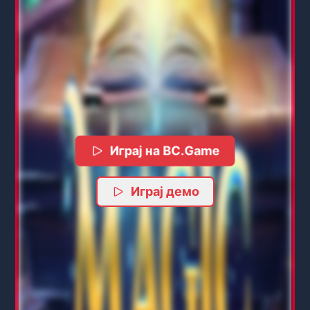
Играј на BC.Game
Играј демо