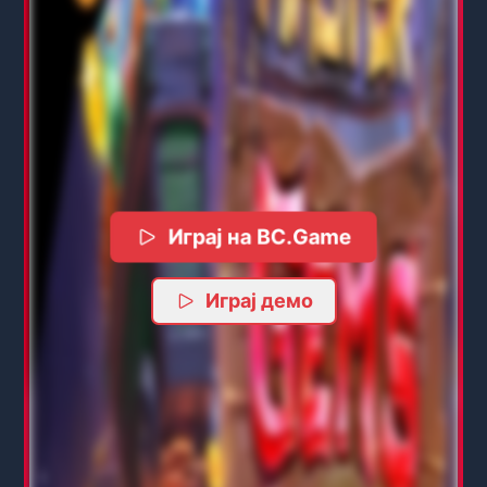
Играј на BC.Game
Играј демо