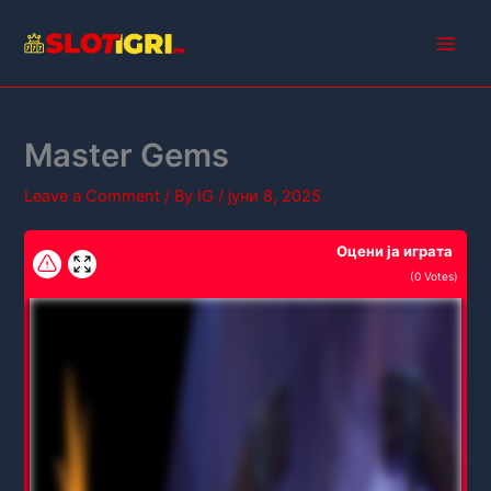
Skip
to
Main
content
Men
Master Gems
Leave a Comment
/ By
IG
/
јуни 8, 2025
Оцени ја играта
(
0
Votes)