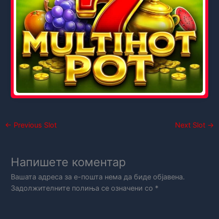
←
Previous Slot
Next Slot
→
Напишете коментар
Вашата адреса за е-пошта нема да биде објавена.
Задолжителните полиња се означени со
*
Коментар
*