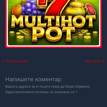
←
Previous Slot
Next Slot
→
Напишете коментар
Вашата адреса за е-пошта нема да биде објавена.
Задолжителните полиња се означени со
*
Коментар
*