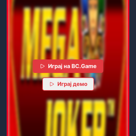
Играј на BC.Game
Играј демо