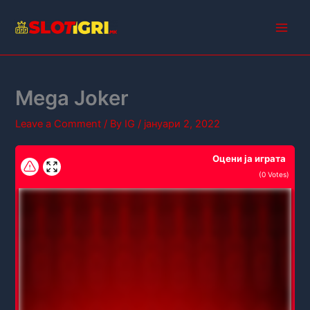
Skip
to
Main
content
Men
Mega Joker
Leave a Comment
/ By
IG
/
јануари 2, 2022
Оцени ја играта
(
0
Votes)