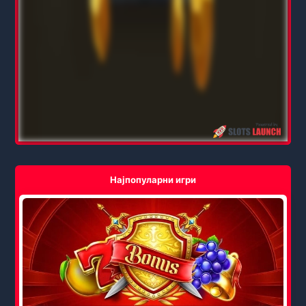
Најпопуларни игри