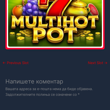
←
Previous Slot
Next Slot
→
Напишете коментар
Вашата адреса за е-пошта нема да биде објавена.
Задолжителните полиња се означени со
*
Коментар
*