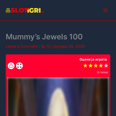
Skip
to
Main
content
Men
Mummy’s Jewels 100
Leave a Comment
/ By
IG
/
јануари 26, 2026
Оцени ја играта
(
5
Votes)