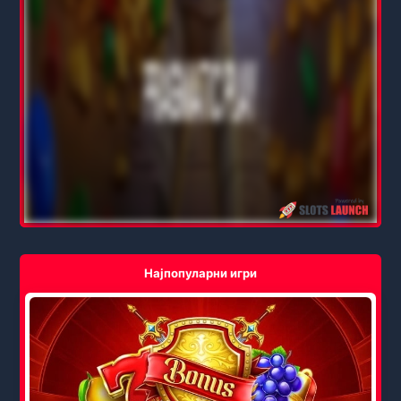
Најпопуларни игри