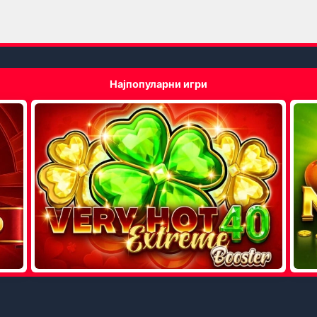
Најпопуларни игри