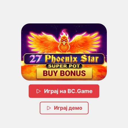
Играј на BC.Game
Играј демо