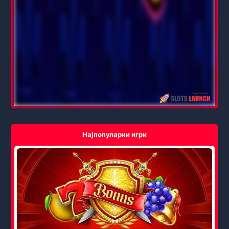
Најпопуларни игри