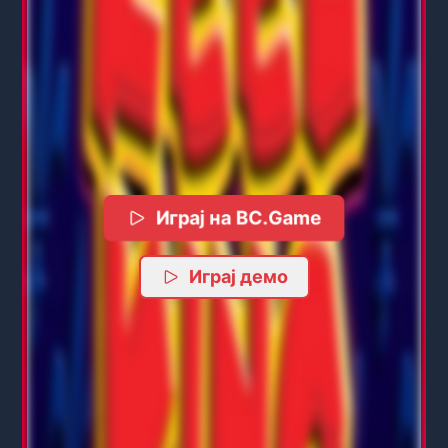
Играј на BC.Game
Играј демо