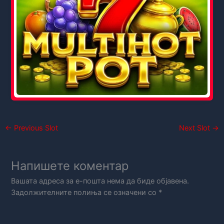
←
Previous Slot
Next Slot
→
Напишете коментар
Вашата адреса за е-пошта нема да биде објавена.
Задолжителните полиња се означени со
*
Коментар
*