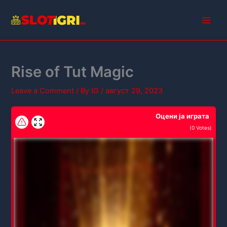
Skip
to
Main
content
Men
Rise of Tut Magic
Leave a Comment
/ By
IG
/
август 29, 2023
Оцени ја играта
(
0
Votes)