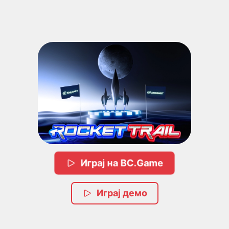
Играј на BC.Game
Играј демо