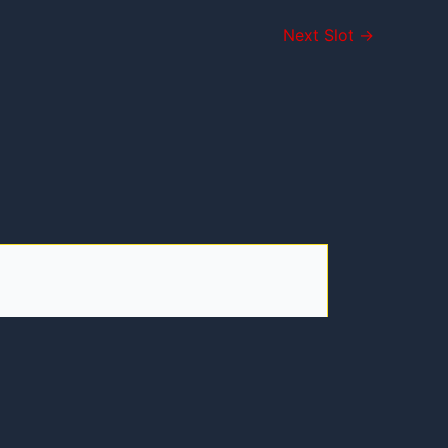
Next Slot
→