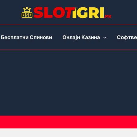
Бесплатни Спинови
Онлајн Казина
Софтве