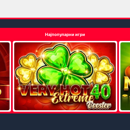
Најпопуларни игри