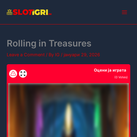
Skip
to
Main
content
Men
Rolling in Treasures
Leave a Comment
/ By
IG
/
јануари 29, 2026
Оцени ја играта
(
0
Votes)