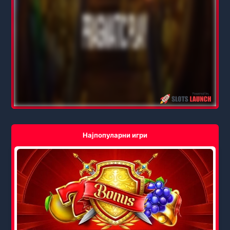
Најпопуларни игри