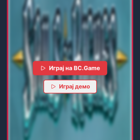
Играј на BC.Game
Играј демо