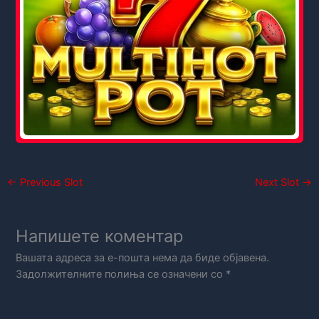
←
Previous Slot
Next Slot
→
Напишете коментар
Вашата адреса за е-пошта нема да биде објавена.
Задолжителните полиња се означени со
*
Коментар
*