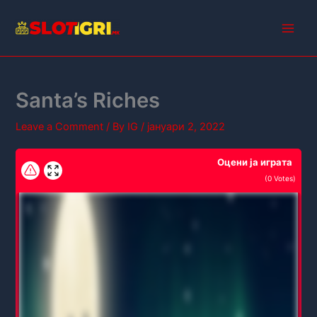
Skip
to
Main
content
Men
Santa’s Riches
Leave a Comment
/ By
IG
/
јануари 2, 2022
Оцени ја играта
(
0
Votes)