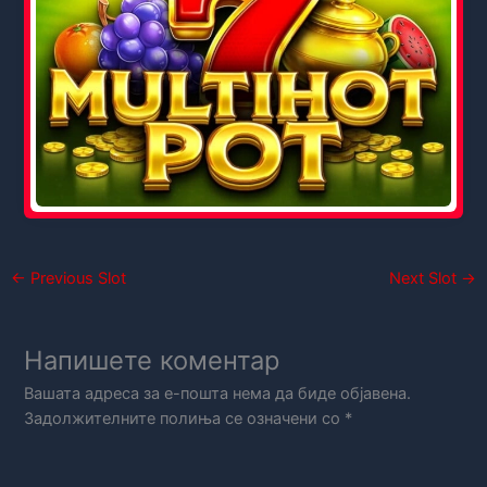
←
Previous Slot
Next Slot
→
Напишете коментар
Вашата адреса за е-пошта нема да биде објавена.
Задолжителните полиња се означени со
*
Коментар
*