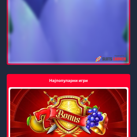
Најпопуларни игри