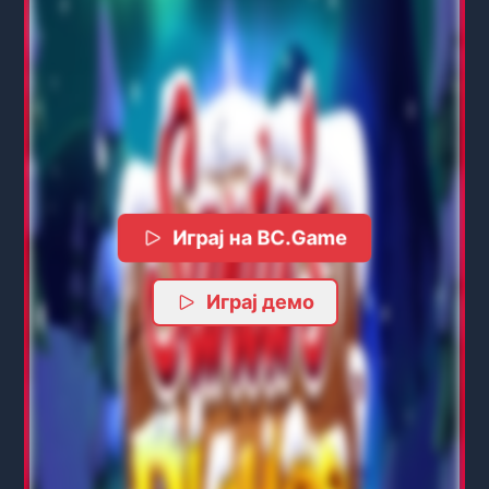
Играј на BC.Game
Играј демо