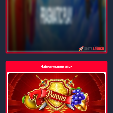
Најпопуларни игри