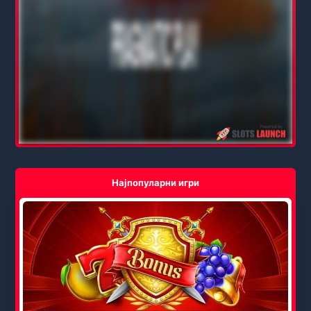
Најпопуларни игри