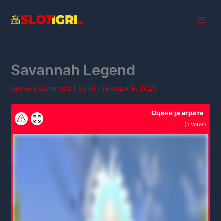
Skip
to
Main
content
Men
Savannah Legend
Leave a Comment
/ By
IG
/
јануари 9, 2025
Оцени ја играта
(
0
Votes)