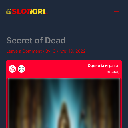
Skip
to
Main
content
Men
Secret of Dead
Leave a Comment
/ By
IG
/
јули 19, 2022
Оцени ја играта
(
0
Votes)