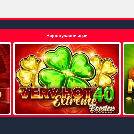
Најпопуларни игри