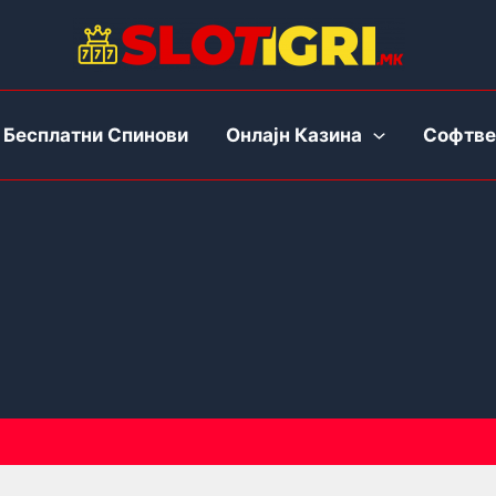
Бесплатни Спинови
Онлајн Казина
Софтве