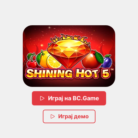
Играј на BC.Game
Играј демо