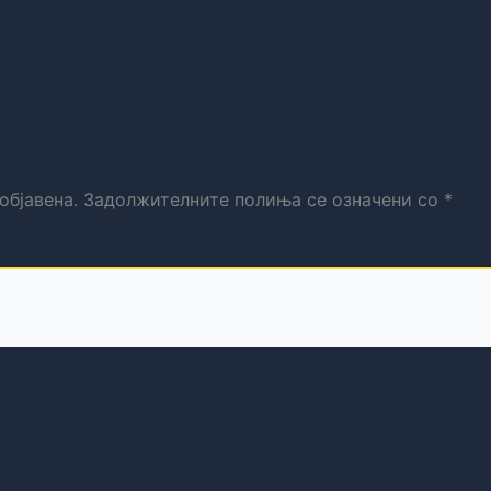
објавена.
Задолжителните полиња се означени со
*