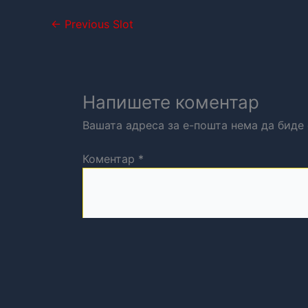
←
Previous Slot
Напишете коментар
Вашата адреса за е-пошта нема да биде 
Коментар
*