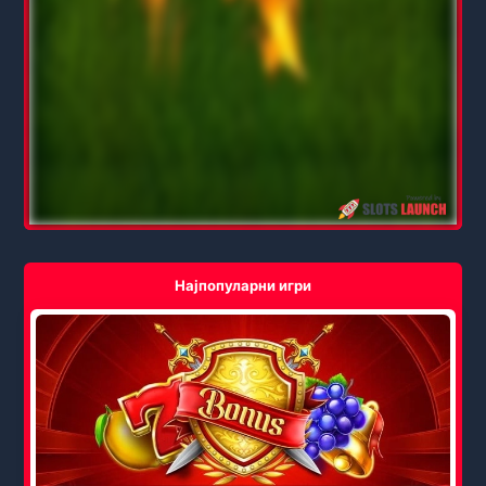
Најпопуларни игри