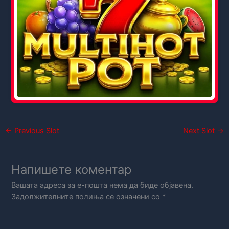
←
Previous Slot
Next Slot
→
Напишете коментар
Вашата адреса за е-пошта нема да биде објавена.
Задолжителните полиња се означени со
*
Коментар
*