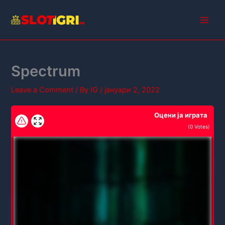
Skip
to
Main
content
Men
Spectrum
Leave a Comment
/ By
IG
/
јануари 2, 2022
Оцени ја играта
(
0
Votes)