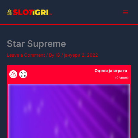
Skip
to
Main
content
Men
Star Supreme
Leave a Comment
/ By
IG
/
јануари 2, 2022
Оцени ја играта
(
0
Votes)