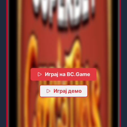
Играј на BC.Game
Играј демо