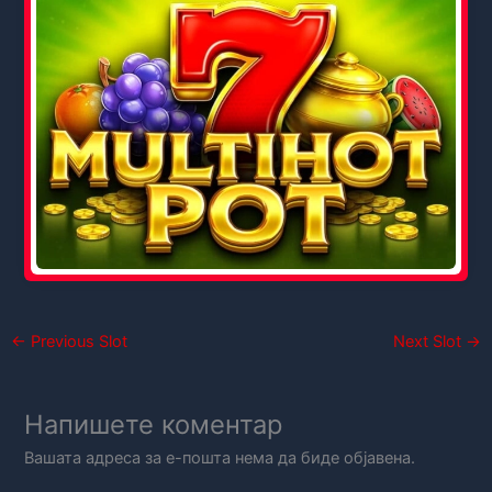
←
Previous Slot
Next Slot
→
Напишете коментар
Вашата адреса за е-пошта нема да биде објавена.
Задолжителните полиња се означени со
*