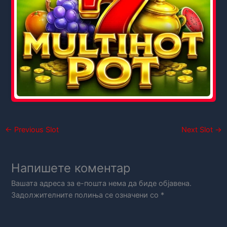
←
Previous Slot
Next Slot
→
Напишете коментар
Вашата адреса за е-пошта нема да биде објавена.
Задолжителните полиња се означени со
*
Коментар
*