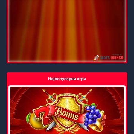
Најпопуларни игри