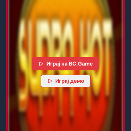
Играј на BC.Game
Играј демо