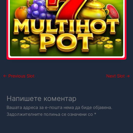
←
Previous Slot
Next Slot
→
Напишете коментар
Вашата адреса за е-пошта нема да биде објавена.
Задолжителните полиња се означени со
*
Коментар
*