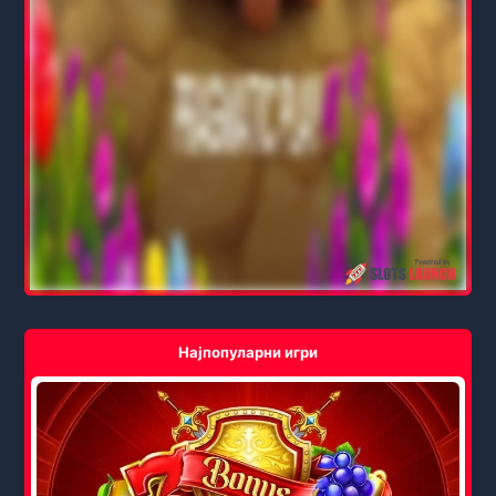
Најпопуларни игри