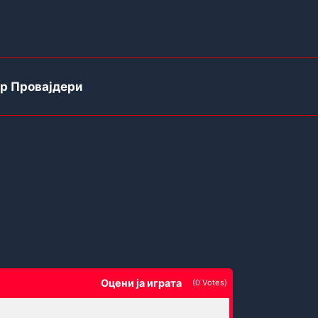
р Провајдери
Оцени ја играта
(
0
Votes)