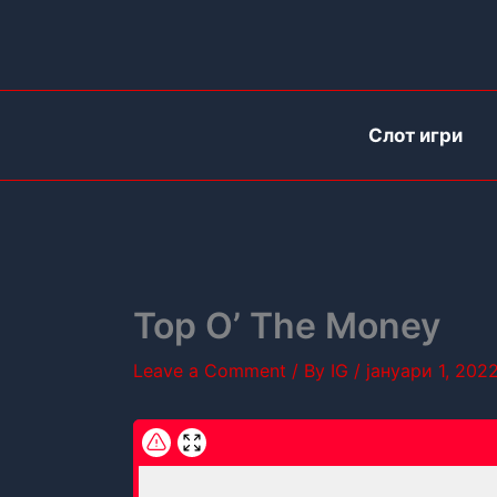
Skip
to
content
Слот игри
Top O’ The Money
Leave a Comment
/ By
IG
/
јануари 1, 202