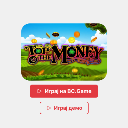
Играј на BC.Game
Играј демо