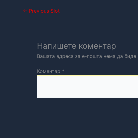
←
Previous Slot
Напишете коментар
Вашата адреса за е-пошта нема да биде 
Коментар
*