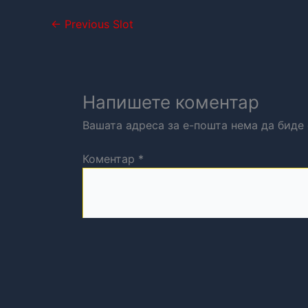
←
Previous Slot
Напишете коментар
Вашата адреса за е-пошта нема да биде 
Коментар
*