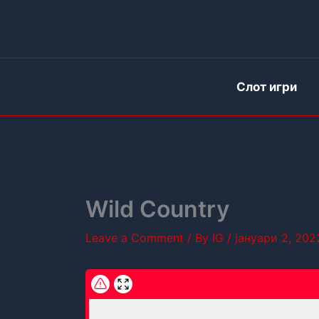
Skip
to
content
Слот игри
Wild Country
Leave a Comment
/ By
IG
/
јануари 2, 202